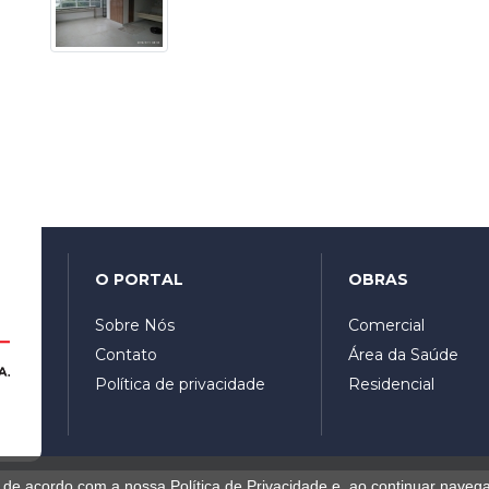
O PORTAL
OBRAS
Sobre Nós
Comercial
Contato
Área da Saúde
Política de privacidade
Residencial
es de acordo com a nossa
Política de Privacidade
e, ao continuar naveg